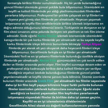
formatıyla birlikte filmler sunulmaktadir. Hiç bir yerde bulamadığınız
güncel filmleri sitemizde güncel şekilde bula biliyorsunuz. Sitemizdeki en
keyifli ve kaliteli filmlerinde yer aldığı platfromumuzdaki filmlerden
yararlana biliyorsunuz. Profesyonel bir şekilde çalışarak en iyi filmleri ve
vizyona yeni girmiş olan filmlerde yer almaktadir. Heyecan yaşamak
istiyorsanız ve keyifle film sevdiklerinizle birlikte izlemek istiyorsanız en
doğru adreste olduğunuzu bilmenizi isteriz. Türkiyenin ve dünyanın en iyi
film sitesi ünvanını alma yolunda ilerleyen tek platfrom ve tek film izleme
adresidir. Sizde eğerki
Korku filmleri
izlemek istersenizde sitemizdeki
kategorilerde bir çok korku filmleride yer almaktadir ve bu sayede keyifle
korku filmlerinide izleye bilirsiniz bununlada bitmeyip
Türkçe Altyazı
filmlerde yer alarak alt yazı okuyarak daha heyecanlı filmleri izleye
biliyorsunuz. Gecefilmizle farkıyla en iyi filmler yer almaktadir
Sitemizdeki Yerli ve en iyi yabancı filmlerinde bulunduğu özellikle aksiyon
filmleride yer almaktadir.
Aksion Film
günümüzdeki en çok tercih edilen
diziler ve filmler arasında yerini alıyor. Film keyfini sunmaya devam eden ve
profesyonel ekip kadrosuyla birlikte daha kaliteli filmlere yer veriliyor.
Sevdiğiniz veyahut istekde bulunduğunuz filmlerde güncel şekilde
yayınlanmaktadir ve keyifle izleme şansını bula bilirsiniz. Sitemiz üzerinde
bulunan filmler arasında
Erotik Film
yer almaktadir bu filmler sayesinde
daha iyi bir film keyfi yaşaya bilirsiniz hepsi farklı yerlerde bulunan
filmler üzerinden çekilerek kullanıcılara sunuluyor. Eğerki sizde
sevdiğiniz ve kesinti yaşamadan film keyfinden yararlanmak
istiyorsanız vizyondaki filmler ile birlikte daha iyi zaman geçirin.
Keyiflil ve en iyi izlemeleriniz dileklerimizle
Gecefilmizle Ailesi olarak siz değerli kullanıcılarımızın yanında