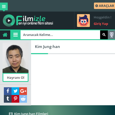
ARAÇLAR
Hoşgeldin !
Giriş Yap
Kim Jung-han
Hayranı Ol
Kim Jung-han Filmleri