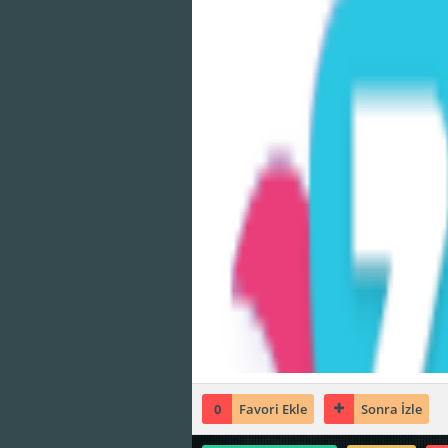
0
Favori Ekle
Sonra İzle