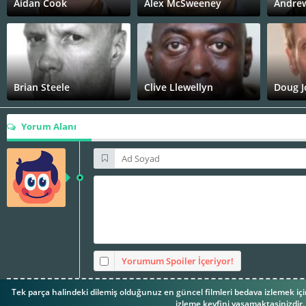
Aidan Cook
Alex McSweeney
Andrew
Brian Steele
Clive Llewellyn
Doug J
Yorum Alanı
Jimmy Kimmel
John Alexander
John H
Matt O'Toole
Matt Rippy
Micha
Yorumum Spoiler İçeriyor!
Tek parça halindeki dilemiş olduğunuz en güncel filmleri bedava izlemek içi
izleme keyfini yaşamaktasinizdir. 