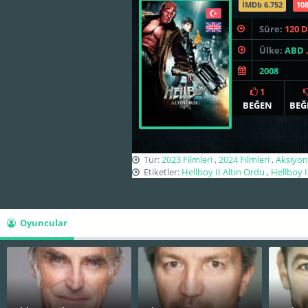
İMDb 6.752
10
Süre:
120 
Ülke:
ABD
2008
1
BEĞEN
BEĞ
Tür:
2023 Filmleri
,
2024 Filmleri
,
Aksiyon 
Etiketler:
Hellboy II Altın Ordu
,
Hellboy I
Oyuncular