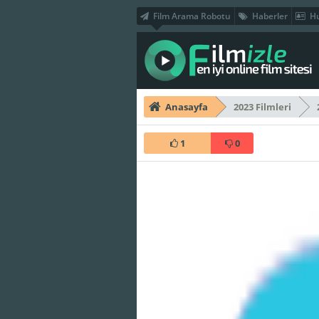
Film Arama Robotu
Haberler
Hu
Anasayfa
2023 Filmleri
1
0