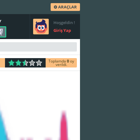
ARAÇLAR
r
Hoşgeldin !
Giriş Yap
Toplamda
0
oy
verildi.