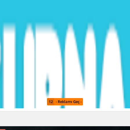
11
- Reklamı Geç -