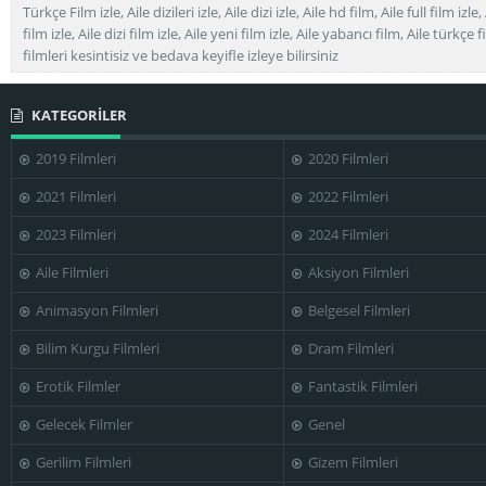
Türkçe Film izle, Aile dizileri izle, Aile dizi izle, Aile hd film, Aile full film izle
film izle, Aile dizi film izle, Aile yeni film izle, Aile yabancı film, Aile türkçe f
filmleri kesintisiz ve bedava keyifle izleye bilirsiniz
KATEGORİLER
2019 Filmleri
2020 Filmleri
2021 Filmleri
2022 Filmleri
2023 Filmleri
2024 Filmleri
Aile Filmleri
Aksiyon Filmleri
Animasyon Filmleri
Belgesel Filmleri
Bilim Kurgu Filmleri
Dram Filmleri
Erotik Filmler
Fantastik Filmleri
Gelecek Filmler
Genel
Gerilim Filmleri
Gizem Filmleri