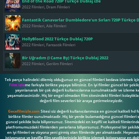
End of the Road 720P Türkçe Dublaj izle
2022 Filmleri, Dram Filmleri
Fantastik Canavarlar Dumbledore’un Sırları 720P Türkçe D
2022 Filmleri, Aile Filmleri
HollyBlood 2022 Türkçe Dublaj 720P
2022 Filmleri, Fantastik Filmleri
Bir Uğradım (I Came By) Türkçe Dublaj 2022
2022 Filmleri, Gerilim Filmleri
Tek parça halindeki dilemiş olduğunuz en güncel filmleri bedava izlemek için
Film izle
me farkıyla birlikte yaşaya bilirsiniz. En iyi filmler güncel bir şeki
yayınlanarak bir çok değerli kullanıcılarına sunulmaktadir ve izleme ke
yaşamaktasinizdir. Hiç bir engel olmadan film sitesindeki filmleri kolaylıkl
değerli film severleri bir araya getirmekteyizdir.
Gecefilmizle.com
Sitesi siz değerli kullanıcılarımıza en güncel kaliteli hd 
birlikte filmler sunulmaktadir. Hiç bir yerde bulamadığınız güncel filmleri 
güncel şekilde bula biliyorsunuz. Sitemizdeki en keyifli ve kaliteli filmlerinde
platfromumuzdaki filmlerden yararlana biliyorsunuz. Profesyonel bir şekild
en iyi filmleri ve vizyona yeni girmiş olan filmlerde yer almaktadir. Heyec
istiyorsanız ve keyifle film sevdiklerinizle birlikte izlemek istiyorsanız en d