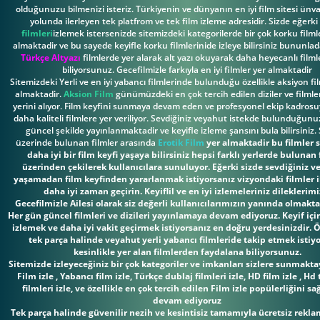
olduğunuzu bilmenizi isteriz. Türkiyenin ve dünyanın en iyi film sitesi ünv
yolunda ilerleyen tek platfrom ve tek film izleme adresidir. Sizde eğerki
filmleri
izlemek istersenizde sitemizdeki kategorilerde bir çok korku filml
almaktadir ve bu sayede keyifle korku filmlerinide izleye bilirsiniz bununla
Türkçe Altyazı
filmlerde yer alarak alt yazı okuyarak daha heyecanlı filmle
biliyorsunuz. Gecefilmizle farkıyla en iyi filmler yer almaktadir
Sitemizdeki Yerli ve en iyi yabancı filmlerinde bulunduğu özellikle aksiyon fi
almaktadir.
Aksion Film
günümüzdeki en çok tercih edilen diziler ve filmle
yerini alıyor. Film keyfini sunmaya devam eden ve profesyonel ekip kadrosuy
daha kaliteli filmlere yer veriliyor. Sevdiğiniz veyahut istekde bulunduğunu
güncel şekilde yayınlanmaktadir ve keyifle izleme şansını bula bilirsiniz.
üzerinde bulunan filmler arasında
Erotik Film
yer almaktadir bu filmler 
daha iyi bir film keyfi yaşaya bilirsiniz hepsi farklı yerlerde bulunan 
üzerinden çekilerek kullanıcılara sunuluyor. Eğerki sizde sevdiğiniz ve
yaşamadan film keyfinden yararlanmak istiyorsanız vizyondaki filmler il
daha iyi zaman geçirin. Keyiflil ve en iyi izlemeleriniz dileklerimi
Gecefilmizle Ailesi olarak siz değerli kullanıcılarımızın yanında olmakta
Her gün güncel filmleri ve dizileri yayınlamaya devam ediyoruz. Keyif içi
izlemek ve daha iyi vakit geçirmek istiyorsanız en doğru yerdesinizdir. Ö
tek parça halinde veyahut yerli yabancı filmleride takip etmek istiy
kesinlikle yer alan filmlerden faydalana biliyorsunuz.
Sitemizde izleyeceğiniz bir çok kategoriler ve imkanları sizlere sunmaktay
Film izle , Yabancı film izle, Türkçe dublaj filmleri izle, HD film izle , Hd
filmleri izle, ve özellikle en çok tercih edilen Film izle popülerliğini 
devam ediyoruz
Tek parça halinde güvenilir nezih ve kesintisiz tamamıyla ücretsiz rekla