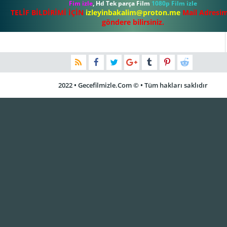
Fim izle
, Hd Tek parça Film
1080p Film izle
TELİF BİLDİRİMİ İÇİN
izleyinbakalim@proton.me
Mail Adresim
göndere bilirsiniz.
2022 • Gecefilmizle.Com © • Tüm hakları saklıdır