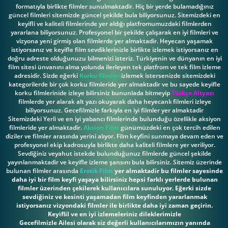
formatıyla birlikte filmler sunulmaktadir. Hiç bir yerde bulamadığınız
güncel filmleri sitemizde güncel şekilde bula biliyorsunuz. Sitemizdeki en
keyifli ve kaliteli filmlerinde yer aldığı platfromumuzdaki filmlerden
yararlana biliyorsunuz. Profesyonel bir şekilde çalışarak en iyi filmleri ve
vizyona yeni girmiş olan filmlerde yer almaktadir. Heyecan yaşamak
istiyorsanız ve keyifle film sevdiklerinizle birlikte izlemek istiyorsanız en
doğru adreste olduğunuzu bilmenizi isteriz. Türkiyenin ve dünyanın en iyi
film sitesi ünvanını alma yolunda ilerleyen tek platfrom ve tek film izleme
adresidir. Sizde eğerki
Korku filmleri
izlemek istersenizde sitemizdeki
kategorilerde bir çok korku filmleride yer almaktadir ve bu sayede keyifle
korku filmlerinide izleye bilirsiniz bununlada bitmeyip
Türkçe Altyazı
filmlerde yer alarak alt yazı okuyarak daha heyecanlı filmleri izleye
biliyorsunuz. Gecefilmizle farkıyla en iyi filmler yer almaktadir
Sitemizdeki Yerli ve en iyi yabancı filmlerinde bulunduğu özellikle aksiyon
filmleride yer almaktadir.
Aksion Film
günümüzdeki en çok tercih edilen
diziler ve filmler arasında yerini alıyor. Film keyfini sunmaya devam eden ve
profesyonel ekip kadrosuyla birlikte daha kaliteli filmlere yer veriliyor.
Sevdiğiniz veyahut istekde bulunduğunuz filmlerde güncel şekilde
yayınlanmaktadir ve keyifle izleme şansını bula bilirsiniz. Sitemiz üzerinde
bulunan filmler arasında
Erotik Film
yer almaktadir bu filmler sayesinde
daha iyi bir film keyfi yaşaya bilirsiniz hepsi farklı yerlerde bulunan
filmler üzerinden çekilerek kullanıcılara sunuluyor. Eğerki sizde
sevdiğiniz ve kesinti yaşamadan film keyfinden yararlanmak
istiyorsanız vizyondaki filmler ile birlikte daha iyi zaman geçirin.
Keyiflil ve en iyi izlemeleriniz dileklerimizle
Gecefilmizle Ailesi olarak siz değerli kullanıcılarımızın yanında