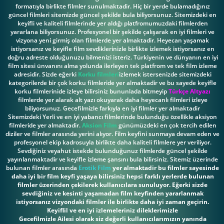
formatıyla birlikte filmler sunulmaktadir. Hiç bir yerde bulamadığınız
güncel filmleri sitemizde güncel şekilde bula biliyorsunuz. Sitemizdeki en
keyifli ve kaliteli filmlerinde yer aldığı platfromumuzdaki filmlerden
yararlana biliyorsunuz. Profesyonel bir şekilde çalışarak en iyi filmleri ve
vizyona yeni girmiş olan filmlerde yer almaktadir. Heyecan yaşamak
istiyorsanız ve keyifle film sevdiklerinizle birlikte izlemek istiyorsanız en
doğru adreste olduğunuzu bilmenizi isteriz. Türkiyenin ve dünyanın en iyi
film sitesi ünvanını alma yolunda ilerleyen tek platfrom ve tek film izleme
adresidir. Sizde eğerki
Korku filmleri
izlemek istersenizde sitemizdeki
kategorilerde bir çok korku filmleride yer almaktadir ve bu sayede keyifle
korku filmlerinide izleye bilirsiniz bununlada bitmeyip
Türkçe Altyazı
filmlerde yer alarak alt yazı okuyarak daha heyecanlı filmleri izleye
biliyorsunuz. Gecefilmizle farkıyla en iyi filmler yer almaktadir
Sitemizdeki Yerli ve en iyi yabancı filmlerinde bulunduğu özellikle aksiyon
filmleride yer almaktadir.
Aksion Film
günümüzdeki en çok tercih edilen
diziler ve filmler arasında yerini alıyor. Film keyfini sunmaya devam eden ve
profesyonel ekip kadrosuyla birlikte daha kaliteli filmlere yer veriliyor.
Sevdiğiniz veyahut istekde bulunduğunuz filmlerde güncel şekilde
yayınlanmaktadir ve keyifle izleme şansını bula bilirsiniz. Sitemiz üzerinde
bulunan filmler arasında
Erotik Film
yer almaktadir bu filmler sayesinde
daha iyi bir film keyfi yaşaya bilirsiniz hepsi farklı yerlerde bulunan
filmler üzerinden çekilerek kullanıcılara sunuluyor. Eğerki sizde
sevdiğiniz ve kesinti yaşamadan film keyfinden yararlanmak
istiyorsanız vizyondaki filmler ile birlikte daha iyi zaman geçirin.
Keyiflil ve en iyi izlemeleriniz dileklerimizle
Gecefilmizle Ailesi olarak siz değerli kullanıcılarımızın yanında