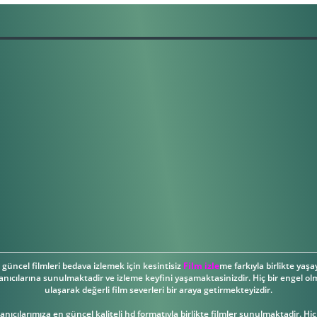
güncel filmleri bedava izlemek için kesintisiz
Film izle
me farkıyla birlikte yaşay
anıcılarına sunulmaktadir ve izleme keyfini yaşamaktasinizdir. Hiç bir engel olm
ulaşarak değerli film severleri bir araya getirmekteyizdir.
llanıcılarımıza en güncel kaliteli hd formatıyla birlikte filmler sunulmaktadir. Hi