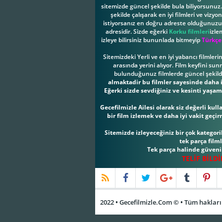
sitemizde güncel şekilde bula biliyorsunuz. 
şekilde çalışarak en iyi filmleri ve vizy
istiyorsanız en doğru adreste olduğunuzu b
adresidir. Sizde eğerki
Korku filmleri
izle
izleye bilirsiniz bununlada bitmeyip
Türkçe
Sitemizdeki Yerli ve en iyi yabancı filmler
arasında yerini alıyor. Film keyfini su
bulunduğunuz filmlerde güncel şekilde 
almaktadir bu filmler sayesinde daha iy
Eğerki sizde sevdiğiniz ve kesinti yaşam
Gecefilmizle Ailesi olarak siz değerli ku
bir film izlemek ve daha iyi vakit geçi
Sitemizde izleyeceğiniz bir çok kategorile
tek parça film
Tek parça halinde güvenil
TELİF BİLD
2022 • Gecefilmizle.Com © • Tüm hakları 