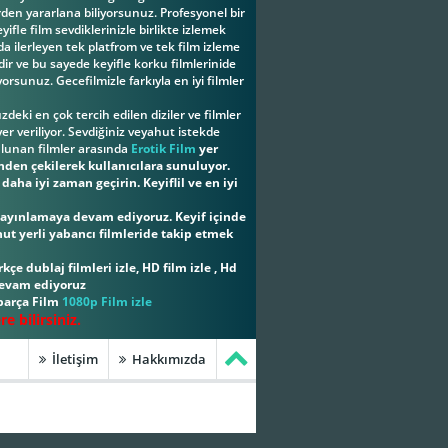
erden yararlana biliyorsunuz. Profesyonel bir
ifle film sevdiklerinizle birlikte izlemek
a ilerleyen tek platfrom ve tek film izleme
ir ve bu sayede keyifle korku filmlerinide
yorsunuz. Gecefilmizle farkıyla en iyi filmler
eki en çok tercih edilen diziler ve filmler
er veriliyor. Sevdiğiniz veyahut istekde
ulunan filmler arasında
Erotik Film
yer
inden çekilerek kullanıcılara sunuluyor.
aha iyi zaman geçirin. Keyiflil ve en iyi
i yayınlamaya devam ediyoruz. Keyif içinde
hut yerli yabancı filmleride takip etmek
kçe dublaj filmleri izle, HD film izle , Hd
 devam ediyoruz
 parça Film
1080p Film izle
 bilirsiniz.
İletişim
Hakkımızda