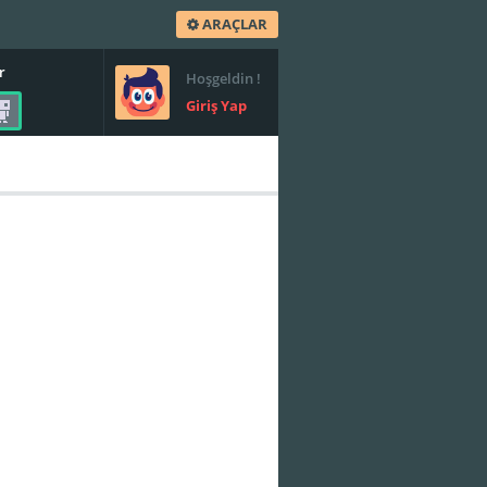
ARAÇLAR
r
Hoşgeldin !
Giriş Yap