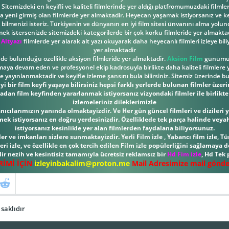
Sitemizdeki en keyifli ve kaliteli filmlerinde yer aldığı platfromumuzdaki filml
ona yeni girmiş olan filmlerde yer almaktadir. Heyecan yaşamak istiyorsanız ve key
ilmenizi isteriz. Türkiyenin ve dünyanın en iyi film sitesi ünvanını alma yolund
mek istersenizde sitemizdeki kategorilerde bir çok korku filmleride yer almaktad
 Altyazı
filmlerde yer alarak alt yazı okuyarak daha heyecanlı filmleri izleye bili
yer almaktadir
inde bulunduğu özellikle aksiyon filmleride yer almaktadir.
Aksion Film
günümüzd
nmaya devam eden ve profesyonel ekip kadrosuyla birlikte daha kaliteli filmlere y
yayınlanmaktadir ve keyifle izleme şansını bula bilirsiniz. Sitemiz üzerinde b
i bir film keyfi yaşaya bilirsiniz hepsi farklı yerlerde bulunan filmler üzer
adan film keyfinden yararlanmak istiyorsanız vizyondaki filmler ile birlikte d
izlemeleriniz dileklerimizle
llanıcılarımızın yanında olmaktayizdir. Ve Her gün güncel filmleri ve diziler
rmek istiyorsanız en doğru yerdesinizdir. Özelliklede tek parça halinde veya
istiyorsanız kesinlikle yer alan filmlerden faydalana biliyorsunuz.
r ve imkanları sizlere sunmaktayizdir. Yerli Film izle , Yabancı film izle, Tür
leri izle, ve özellikle en çok tercih edilen Film izle popülerliğini sağlamaya
ir nezih ve kesintisiz tamamıyla ücretsiz reklamsız bir
Hd Fim izle
, Hd Tek
İRİMİ İÇİN
izleyinbakalim@proton.me
Mail Adresimize mail göndere
saklıdır