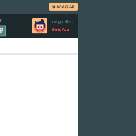
ARAÇLAR
r
Hoşgeldin !
Giriş Yap