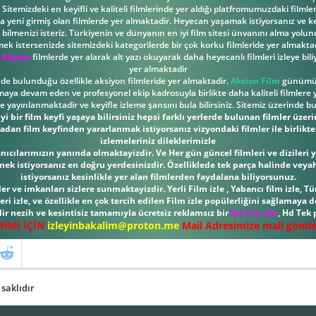
Sitemizdeki en keyifli ve kaliteli filmlerinde yer aldığı platfromumuzdaki filml
ona yeni girmiş olan filmlerde yer almaktadir. Heyecan yaşamak istiyorsanız ve key
ilmenizi isteriz. Türkiyenin ve dünyanın en iyi film sitesi ünvanını alma yolund
mek istersenizde sitemizdeki kategorilerde bir çok korku filmleride yer almaktad
 Altyazı
filmlerde yer alarak alt yazı okuyarak daha heyecanlı filmleri izleye bili
yer almaktadir
inde bulunduğu özellikle aksiyon filmleride yer almaktadir.
Aksion Film
günümüzd
nmaya devam eden ve profesyonel ekip kadrosuyla birlikte daha kaliteli filmlere y
yayınlanmaktadir ve keyifle izleme şansını bula bilirsiniz. Sitemiz üzerinde b
i bir film keyfi yaşaya bilirsiniz hepsi farklı yerlerde bulunan filmler üzer
adan film keyfinden yararlanmak istiyorsanız vizyondaki filmler ile birlikte d
izlemeleriniz dileklerimizle
llanıcılarımızın yanında olmaktayizdir. Ve Her gün güncel filmleri ve diziler
rmek istiyorsanız en doğru yerdesinizdir. Özelliklede tek parça halinde veya
istiyorsanız kesinlikle yer alan filmlerden faydalana biliyorsunuz.
r ve imkanları sizlere sunmaktayizdir. Yerli Film izle , Yabancı film izle, Tür
leri izle, ve özellikle en çok tercih edilen Film izle popülerliğini sağlamaya
ir nezih ve kesintisiz tamamıyla ücretsiz reklamsız bir
Hd Fim izle
, Hd Tek
İRİMİ İÇİN
izleyinbakalim@proton.me
Mail Adresimize mail göndere
saklıdır