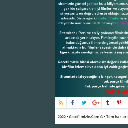
sitemizde güncel şekilde bula biliyorsunuz. 
şekilde çalışarak en iyi filmleri ve vizy
istiyorsanız en doğru adreste olduğunuzu b
adresidir. Sizde eğerki
Korku filmleri
izle
izleye bilirsiniz bununlada bitmeyip
Türkçe
Sitemizdeki Yerli ve en iyi yabancı filmler
arasında yerini alıyor. Film keyfini su
bulunduğunuz filmlerde güncel şekilde 
almaktadir bu filmler sayesinde daha iy
Eğerki sizde sevdiğiniz ve kesinti yaşam
Gecefilmizle Ailesi olarak siz değerli ku
bir film izlemek ve daha iyi vakit geçi
Sitemizde izleyeceğiniz bir çok kategorile
tek parça film
Tek parça halinde güvenil
TELİF BİLD
2022 • Gecefilmizle.Com © • Tüm hakları 