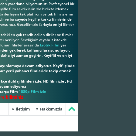
erden yararlana biliyorsunuz. Profesyonel bir
ifle film sevdiklerinizle birlikte izlemek
a ilerleyen tek platfrom ve tek film izleme
ir ve bu sayede keyifle korku filmlerinide
yorsunuz. Gecefilmizle farkıyla en iyi filmler
eki en çok tercih edilen diziler ve filmler
er veriliyor. Sevdiğiniz veyahut istekde
ulunan filmler arasında
Erotik Film
yer
inden çekilerek kullanıcılara sunuluyor.
aha iyi zaman geçirin. Keyiflil ve en iyi
i yayınlamaya devam ediyoruz. Keyif içinde
hut yerli yabancı filmleride takip etmek
kçe dublaj filmleri izle, HD film izle , Hd
 devam ediyoruz
 parça Film
1080p Film izle
 bilirsiniz.
İletişim
Hakkımızda