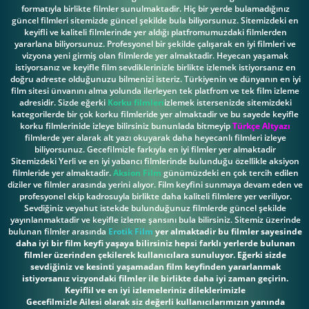
formatıyla birlikte filmler sunulmaktadir. Hiç bir yerde bulamadığınız
güncel filmleri sitemizde güncel şekilde bula biliyorsunuz. Sitemizdeki en
keyifli ve kaliteli filmlerinde yer aldığı platfromumuzdaki filmlerden
yararlana biliyorsunuz. Profesyonel bir şekilde çalışarak en iyi filmleri ve
vizyona yeni girmiş olan filmlerde yer almaktadir. Heyecan yaşamak
istiyorsanız ve keyifle film sevdiklerinizle birlikte izlemek istiyorsanız en
doğru adreste olduğunuzu bilmenizi isteriz. Türkiyenin ve dünyanın en iyi
film sitesi ünvanını alma yolunda ilerleyen tek platfrom ve tek film izleme
adresidir. Sizde eğerki
Korku filmleri
izlemek istersenizde sitemizdeki
kategorilerde bir çok korku filmleride yer almaktadir ve bu sayede keyifle
korku filmlerinide izleye bilirsiniz bununlada bitmeyip
Türkçe Altyazı
filmlerde yer alarak alt yazı okuyarak daha heyecanlı filmleri izleye
biliyorsunuz. Gecefilmizle farkıyla en iyi filmler yer almaktadir
Sitemizdeki Yerli ve en iyi yabancı filmlerinde bulunduğu özellikle aksiyon
filmleride yer almaktadir.
Aksion Film
günümüzdeki en çok tercih edilen
diziler ve filmler arasında yerini alıyor. Film keyfini sunmaya devam eden ve
profesyonel ekip kadrosuyla birlikte daha kaliteli filmlere yer veriliyor.
Sevdiğiniz veyahut istekde bulunduğunuz filmlerde güncel şekilde
yayınlanmaktadir ve keyifle izleme şansını bula bilirsiniz. Sitemiz üzerinde
bulunan filmler arasında
Erotik Film
yer almaktadir bu filmler sayesinde
daha iyi bir film keyfi yaşaya bilirsiniz hepsi farklı yerlerde bulunan
filmler üzerinden çekilerek kullanıcılara sunuluyor. Eğerki sizde
sevdiğiniz ve kesinti yaşamadan film keyfinden yararlanmak
istiyorsanız vizyondaki filmler ile birlikte daha iyi zaman geçirin.
Keyiflil ve en iyi izlemeleriniz dileklerimizle
Gecefilmizle Ailesi olarak siz değerli kullanıcılarımızın yanında