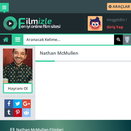
ARAÇLAR
Hoşgeldin !
Giriş Yap
Nathan McMullen
Hayranı Ol
Nathan McMullen Filmleri