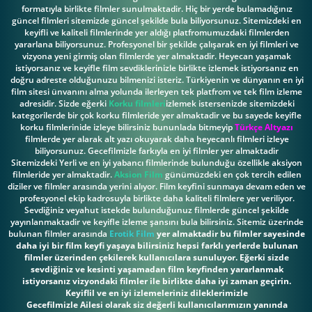
formatıyla birlikte filmler sunulmaktadir. Hiç bir yerde bulamadığınız
güncel filmleri sitemizde güncel şekilde bula biliyorsunuz. Sitemizdeki en
keyifli ve kaliteli filmlerinde yer aldığı platfromumuzdaki filmlerden
yararlana biliyorsunuz. Profesyonel bir şekilde çalışarak en iyi filmleri ve
vizyona yeni girmiş olan filmlerde yer almaktadir. Heyecan yaşamak
istiyorsanız ve keyifle film sevdiklerinizle birlikte izlemek istiyorsanız en
doğru adreste olduğunuzu bilmenizi isteriz. Türkiyenin ve dünyanın en iyi
film sitesi ünvanını alma yolunda ilerleyen tek platfrom ve tek film izleme
adresidir. Sizde eğerki
Korku filmleri
izlemek istersenizde sitemizdeki
kategorilerde bir çok korku filmleride yer almaktadir ve bu sayede keyifle
korku filmlerinide izleye bilirsiniz bununlada bitmeyip
Türkçe Altyazı
filmlerde yer alarak alt yazı okuyarak daha heyecanlı filmleri izleye
biliyorsunuz. Gecefilmizle farkıyla en iyi filmler yer almaktadir
Sitemizdeki Yerli ve en iyi yabancı filmlerinde bulunduğu özellikle aksiyon
filmleride yer almaktadir.
Aksion Film
günümüzdeki en çok tercih edilen
diziler ve filmler arasında yerini alıyor. Film keyfini sunmaya devam eden ve
profesyonel ekip kadrosuyla birlikte daha kaliteli filmlere yer veriliyor.
Sevdiğiniz veyahut istekde bulunduğunuz filmlerde güncel şekilde
yayınlanmaktadir ve keyifle izleme şansını bula bilirsiniz. Sitemiz üzerinde
bulunan filmler arasında
Erotik Film
yer almaktadir bu filmler sayesinde
daha iyi bir film keyfi yaşaya bilirsiniz hepsi farklı yerlerde bulunan
filmler üzerinden çekilerek kullanıcılara sunuluyor. Eğerki sizde
sevdiğiniz ve kesinti yaşamadan film keyfinden yararlanmak
istiyorsanız vizyondaki filmler ile birlikte daha iyi zaman geçirin.
Keyiflil ve en iyi izlemeleriniz dileklerimizle
Gecefilmizle Ailesi olarak siz değerli kullanıcılarımızın yanında