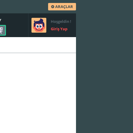
ARAÇLAR
r
Hoşgeldin !
Giriş Yap