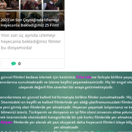
2023’ün Son Çeyreğinde İzlemeyi
Heyecanla Beklediğimiz 25 Film!
Yılın son üç ayında izlemeyi
heyecanla beklediğimiz filmler
bu dosyamızda!
0
güncel filmleri bedava izlemek için kesintisiz
Film izle
me farkıyla birlikte yaşay
anıcılarına sunulmaktadir ve izleme keyfini yaşamaktasinizdir. Hiç bir engel olm
ulaşarak değerli film severleri bir araya getirmekteyizdir.
llanıcılarımıza en güncel kaliteli hd formatıyla birlikte filmler sunulmaktadir. Hi
Sitemizdeki en keyifli ve kaliteli filmlerinde yer aldığı platfromumuzdaki filml
ona yeni girmiş olan filmlerde yer almaktadir. Heyecan yaşamak istiyorsanız ve key
ilmenizi isteriz. Türkiyenin ve dünyanın en iyi film sitesi ünvanını alma yolund
mek istersenizde sitemizdeki kategorilerde bir çok korku filmleride yer almaktad
 Altyazı
filmlerde yer alarak alt yazı okuyarak daha heyecanlı filmleri izleye bili
yer almaktadir