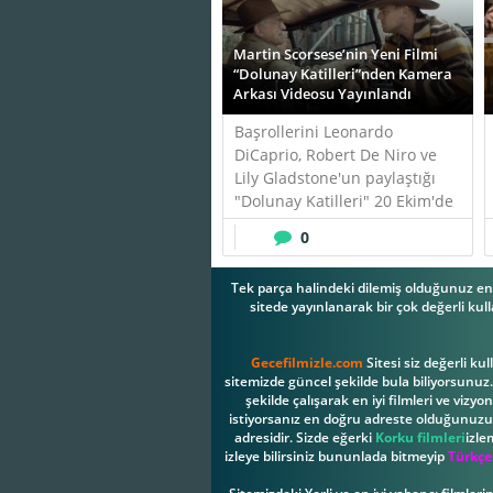
Martin Scorsese’nin Yeni Filmi
“Dolunay Katilleri”nden Kamera
Arkası Videosu Yayınlandı
Başrollerini Leonardo
DiCaprio, Robert De Niro ve
Lily Gladstone'un paylaştığı
"Dolunay Katilleri" 20 Ekim'de
sinemalarda!
0
Tek parça halindeki dilemiş olduğunuz en 
sitede yayınlanarak bir çok değerli kull
Gecefilmizle.com
Sitesi siz değerli ku
sitemizde güncel şekilde bula biliyorsunuz. 
şekilde çalışarak en iyi filmleri ve vizy
istiyorsanız en doğru adreste olduğunuzu b
adresidir. Sizde eğerki
Korku filmleri
izle
izleye bilirsiniz bununlada bitmeyip
Türkçe