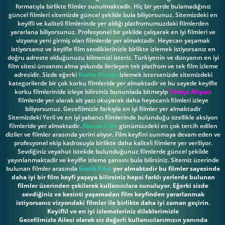
formatıyla birlikte filmler sunulmaktadir. Hiç bir yerde bulamadığınız
güncel filmleri sitemizde güncel şekilde bula biliyorsunuz. Sitemizdeki en
keyifli ve kaliteli filmlerinde yer aldığı platfromumuzdaki filmlerden
yararlana biliyorsunuz. Profesyonel bir şekilde çalışarak en iyi filmleri ve
vizyona yeni girmiş olan filmlerde yer almaktadir. Heyecan yaşamak
istiyorsanız ve keyifle film sevdiklerinizle birlikte izlemek istiyorsanız en
doğru adreste olduğunuzu bilmenizi isteriz. Türkiyenin ve dünyanın en iyi
film sitesi ünvanını alma yolunda ilerleyen tek platfrom ve tek film izleme
adresidir. Sizde eğerki
Korku filmleri
izlemek istersenizde sitemizdeki
kategorilerde bir çok korku filmleride yer almaktadir ve bu sayede keyifle
korku filmlerinide izleye bilirsiniz bununlada bitmeyip
Türkçe Altyazı
filmlerde yer alarak alt yazı okuyarak daha heyecanlı filmleri izleye
biliyorsunuz. Gecefilmizle farkıyla en iyi filmler yer almaktadir
Sitemizdeki Yerli ve en iyi yabancı filmlerinde bulunduğu özellikle aksiyon
filmleride yer almaktadir.
Aksion Film
günümüzdeki en çok tercih edilen
diziler ve filmler arasında yerini alıyor. Film keyfini sunmaya devam eden ve
profesyonel ekip kadrosuyla birlikte daha kaliteli filmlere yer veriliyor.
Sevdiğiniz veyahut istekde bulunduğunuz filmlerde güncel şekilde
yayınlanmaktadir ve keyifle izleme şansını bula bilirsiniz. Sitemiz üzerinde
bulunan filmler arasında
Erotik Film
yer almaktadir bu filmler sayesinde
daha iyi bir film keyfi yaşaya bilirsiniz hepsi farklı yerlerde bulunan
filmler üzerinden çekilerek kullanıcılara sunuluyor. Eğerki sizde
sevdiğiniz ve kesinti yaşamadan film keyfinden yararlanmak
istiyorsanız vizyondaki filmler ile birlikte daha iyi zaman geçirin.
Keyiflil ve en iyi izlemeleriniz dileklerimizle
Gecefilmizle Ailesi olarak siz değerli kullanıcılarımızın yanında