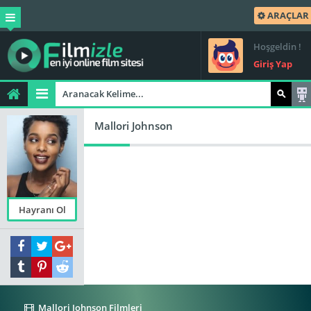
ARAÇLAR
Hoşgeldin !
Giriş Yap
Mallori Johnson
Hayranı Ol
Mallori Johnson Filmleri