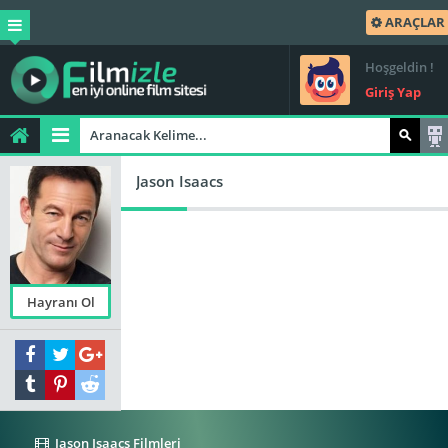
ARAÇLAR
Hoşgeldin !
Giriş Yap
Jason Isaacs
Hayranı Ol
Jason Isaacs Filmleri