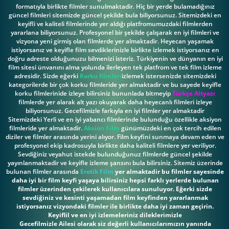
formatıyla birlikte filmler sunulmaktadir. Hiç bir yerde bulamadığınız
güncel filmleri sitemizde güncel şekilde bula biliyorsunuz. Sitemizdeki en
keyifli ve kaliteli filmlerinde yer aldığı platfromumuzdaki filmlerden
yararlana biliyorsunuz. Profesyonel bir şekilde çalışarak en iyi filmleri ve
vizyona yeni girmiş olan filmlerde yer almaktadir. Heyecan yaşamak
istiyorsanız ve keyifle film sevdiklerinizle birlikte izlemek istiyorsanız en
doğru adreste olduğunuzu bilmenizi isteriz. Türkiyenin ve dünyanın en iyi
film sitesi ünvanını alma yolunda ilerleyen tek platfrom ve tek film izleme
adresidir. Sizde eğerki
Korku filmleri
izlemek istersenizde sitemizdeki
kategorilerde bir çok korku filmleride yer almaktadir ve bu sayede keyifle
korku filmlerinide izleye bilirsiniz bununlada bitmeyip
Türkçe Altyazı
filmlerde yer alarak alt yazı okuyarak daha heyecanlı filmleri izleye
biliyorsunuz. Gecefilmizle farkıyla en iyi filmler yer almaktadir
Sitemizdeki Yerli ve en iyi yabancı filmlerinde bulunduğu özellikle aksiyon
filmleride yer almaktadir.
Aksion Film
günümüzdeki en çok tercih edilen
diziler ve filmler arasında yerini alıyor. Film keyfini sunmaya devam eden ve
profesyonel ekip kadrosuyla birlikte daha kaliteli filmlere yer veriliyor.
Sevdiğiniz veyahut istekde bulunduğunuz filmlerde güncel şekilde
yayınlanmaktadir ve keyifle izleme şansını bula bilirsiniz. Sitemiz üzerinde
bulunan filmler arasında
Erotik Film
yer almaktadir bu filmler sayesinde
daha iyi bir film keyfi yaşaya bilirsiniz hepsi farklı yerlerde bulunan
filmler üzerinden çekilerek kullanıcılara sunuluyor. Eğerki sizde
sevdiğiniz ve kesinti yaşamadan film keyfinden yararlanmak
istiyorsanız vizyondaki filmler ile birlikte daha iyi zaman geçirin.
Keyiflil ve en iyi izlemeleriniz dileklerimizle
Gecefilmizle Ailesi olarak siz değerli kullanıcılarımızın yanında