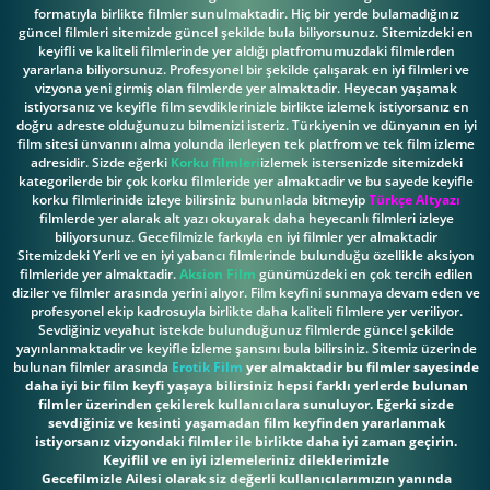
formatıyla birlikte filmler sunulmaktadir. Hiç bir yerde bulamadığınız
güncel filmleri sitemizde güncel şekilde bula biliyorsunuz. Sitemizdeki en
keyifli ve kaliteli filmlerinde yer aldığı platfromumuzdaki filmlerden
yararlana biliyorsunuz. Profesyonel bir şekilde çalışarak en iyi filmleri ve
vizyona yeni girmiş olan filmlerde yer almaktadir. Heyecan yaşamak
istiyorsanız ve keyifle film sevdiklerinizle birlikte izlemek istiyorsanız en
doğru adreste olduğunuzu bilmenizi isteriz. Türkiyenin ve dünyanın en iyi
film sitesi ünvanını alma yolunda ilerleyen tek platfrom ve tek film izleme
adresidir. Sizde eğerki
Korku filmleri
izlemek istersenizde sitemizdeki
kategorilerde bir çok korku filmleride yer almaktadir ve bu sayede keyifle
korku filmlerinide izleye bilirsiniz bununlada bitmeyip
Türkçe Altyazı
filmlerde yer alarak alt yazı okuyarak daha heyecanlı filmleri izleye
biliyorsunuz. Gecefilmizle farkıyla en iyi filmler yer almaktadir
Sitemizdeki Yerli ve en iyi yabancı filmlerinde bulunduğu özellikle aksiyon
filmleride yer almaktadir.
Aksion Film
günümüzdeki en çok tercih edilen
diziler ve filmler arasında yerini alıyor. Film keyfini sunmaya devam eden ve
profesyonel ekip kadrosuyla birlikte daha kaliteli filmlere yer veriliyor.
Sevdiğiniz veyahut istekde bulunduğunuz filmlerde güncel şekilde
yayınlanmaktadir ve keyifle izleme şansını bula bilirsiniz. Sitemiz üzerinde
bulunan filmler arasında
Erotik Film
yer almaktadir bu filmler sayesinde
daha iyi bir film keyfi yaşaya bilirsiniz hepsi farklı yerlerde bulunan
filmler üzerinden çekilerek kullanıcılara sunuluyor. Eğerki sizde
sevdiğiniz ve kesinti yaşamadan film keyfinden yararlanmak
istiyorsanız vizyondaki filmler ile birlikte daha iyi zaman geçirin.
Keyiflil ve en iyi izlemeleriniz dileklerimizle
Gecefilmizle Ailesi olarak siz değerli kullanıcılarımızın yanında