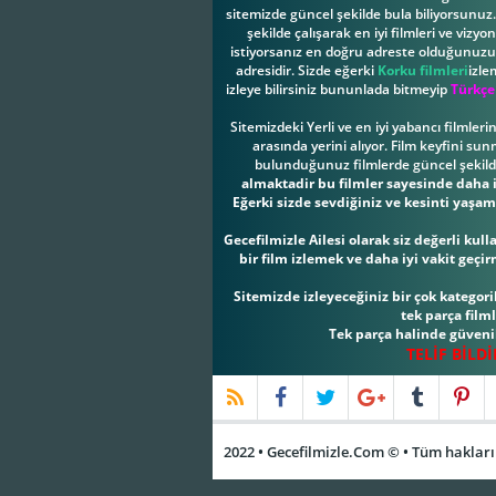
sitemizde güncel şekilde bula biliyorsunuz. 
şekilde çalışarak en iyi filmleri ve vizy
istiyorsanız en doğru adreste olduğunuzu b
adresidir. Sizde eğerki
Korku filmleri
izle
izleye bilirsiniz bununlada bitmeyip
Türkçe
Sitemizdeki Yerli ve en iyi yabancı filmler
arasında yerini alıyor. Film keyfini su
bulunduğunuz filmlerde güncel şekilde 
almaktadir bu filmler sayesinde daha iy
Eğerki sizde sevdiğiniz ve kesinti yaşam
Gecefilmizle Ailesi olarak siz değerli ku
bir film izlemek ve daha iyi vakit geçi
Sitemizde izleyeceğiniz bir çok kategorile
tek parça film
Tek parça halinde güvenil
TELİF BİLD
2022 • Gecefilmizle.Com © • Tüm hakları 