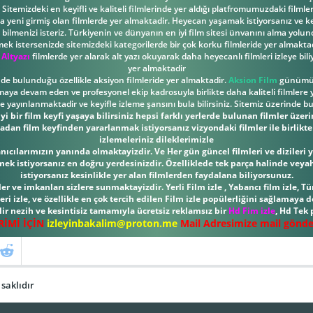
Sitemizdeki en keyifli ve kaliteli filmlerinde yer aldığı platfromumuzdaki filml
ona yeni girmiş olan filmlerde yer almaktadir. Heyecan yaşamak istiyorsanız ve key
ilmenizi isteriz. Türkiyenin ve dünyanın en iyi film sitesi ünvanını alma yolund
mek istersenizde sitemizdeki kategorilerde bir çok korku filmleride yer almaktad
 Altyazı
filmlerde yer alarak alt yazı okuyarak daha heyecanlı filmleri izleye bili
yer almaktadir
inde bulunduğu özellikle aksiyon filmleride yer almaktadir.
Aksion Film
günümüzd
nmaya devam eden ve profesyonel ekip kadrosuyla birlikte daha kaliteli filmlere y
yayınlanmaktadir ve keyifle izleme şansını bula bilirsiniz. Sitemiz üzerinde b
i bir film keyfi yaşaya bilirsiniz hepsi farklı yerlerde bulunan filmler üzer
adan film keyfinden yararlanmak istiyorsanız vizyondaki filmler ile birlikte d
izlemeleriniz dileklerimizle
llanıcılarımızın yanında olmaktayizdir. Ve Her gün güncel filmleri ve diziler
rmek istiyorsanız en doğru yerdesinizdir. Özelliklede tek parça halinde veya
istiyorsanız kesinlikle yer alan filmlerden faydalana biliyorsunuz.
r ve imkanları sizlere sunmaktayizdir. Yerli Film izle , Yabancı film izle, Tür
leri izle, ve özellikle en çok tercih edilen Film izle popülerliğini sağlamaya
ir nezih ve kesintisiz tamamıyla ücretsiz reklamsız bir
Hd Fim izle
, Hd Tek
İRİMİ İÇİN
izleyinbakalim@proton.me
Mail Adresimize mail göndere
saklıdır