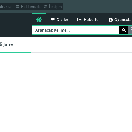
kuksal
Hakkımızda
İletişim
Diziler
Haberler
Oyuncula
i Jane