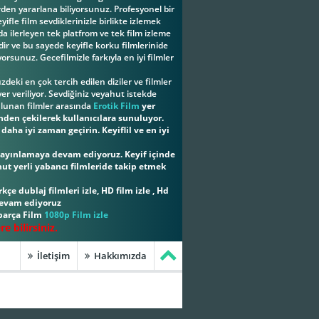
erden yararlana biliyorsunuz. Profesyonel bir
ifle film sevdiklerinizle birlikte izlemek
a ilerleyen tek platfrom ve tek film izleme
ir ve bu sayede keyifle korku filmlerinide
yorsunuz. Gecefilmizle farkıyla en iyi filmler
eki en çok tercih edilen diziler ve filmler
er veriliyor. Sevdiğiniz veyahut istekde
ulunan filmler arasında
Erotik Film
yer
inden çekilerek kullanıcılara sunuluyor.
aha iyi zaman geçirin. Keyiflil ve en iyi
i yayınlamaya devam ediyoruz. Keyif içinde
hut yerli yabancı filmleride takip etmek
kçe dublaj filmleri izle, HD film izle , Hd
 devam ediyoruz
 parça Film
1080p Film izle
 bilirsiniz.
İletişim
Hakkımızda