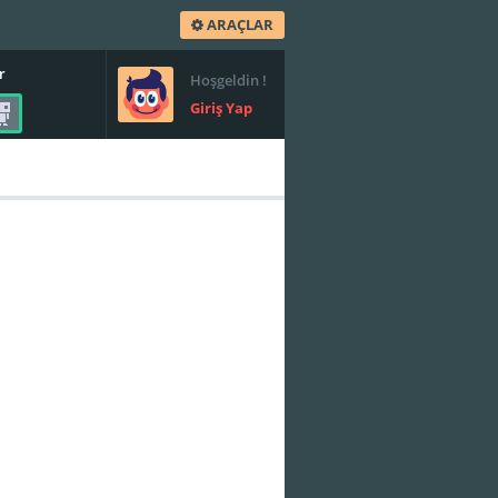
ARAÇLAR
r
Hoşgeldin !
Giriş Yap