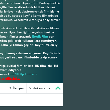
erden yararlana biliyorsunuz. Profesyonel bir
ifle film sevdiklerinizle birlikte izlemek
a ilerleyen tek platfrom ve tek film izleme
ir ve bu sayede keyifle korku filmlerinide
yorsunuz. Gecefilmizle farkıyla en iyi filmler
eki en çok tercih edilen diziler ve filmler
er veriliyor. Sevdiğiniz veyahut istekde
ulunan filmler arasında
Erotik Film
yer
inden çekilerek kullanıcılara sunuluyor.
aha iyi zaman geçirin. Keyiflil ve en iyi
i yayınlamaya devam ediyoruz. Keyif içinde
hut yerli yabancı filmleride takip etmek
kçe dublaj filmleri izle, HD film izle , Hd
 devam ediyoruz
 parça Film
1080p Film izle
 bilirsiniz.
İletişim
Hakkımızda