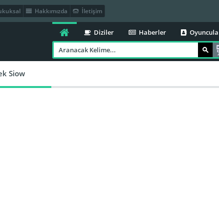
kuksal
Hakkımızda
İletişim
Diziler
Haberler
Oyuncula
ek Siow