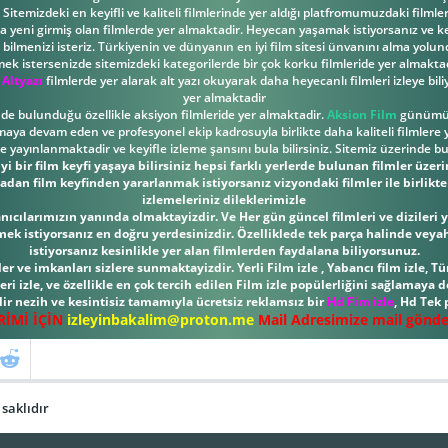
Sitemizdeki en keyifli ve kaliteli filmlerinde yer aldığı platfromumuzdaki filml
ona yeni girmiş olan filmlerde yer almaktadir. Heyecan yaşamak istiyorsanız ve key
ilmenizi isteriz. Türkiyenin ve dünyanın en iyi film sitesi ünvanını alma yolund
mek istersenizde sitemizdeki kategorilerde bir çok korku filmleride yer almaktad
 Altyazı
filmlerde yer alarak alt yazı okuyarak daha heyecanlı filmleri izleye bili
yer almaktadir
inde bulunduğu özellikle aksiyon filmleride yer almaktadir.
Aksion Film
günümüzd
nmaya devam eden ve profesyonel ekip kadrosuyla birlikte daha kaliteli filmlere y
yayınlanmaktadir ve keyifle izleme şansını bula bilirsiniz. Sitemiz üzerinde b
i bir film keyfi yaşaya bilirsiniz hepsi farklı yerlerde bulunan filmler üzer
adan film keyfinden yararlanmak istiyorsanız vizyondaki filmler ile birlikte d
izlemeleriniz dileklerimizle
llanıcılarımızın yanında olmaktayizdir. Ve Her gün güncel filmleri ve diziler
rmek istiyorsanız en doğru yerdesinizdir. Özelliklede tek parça halinde veya
istiyorsanız kesinlikle yer alan filmlerden faydalana biliyorsunuz.
r ve imkanları sizlere sunmaktayizdir. Yerli Film izle , Yabancı film izle, Tür
leri izle, ve özellikle en çok tercih edilen Film izle popülerliğini sağlamaya
ir nezih ve kesintisiz tamamıyla ücretsiz reklamsız bir
Hd Fim izle
, Hd Tek
İRİMİ İÇİN
izleyinbakalim@proton.me
Mail Adresimize mail göndere
saklıdır