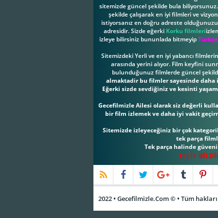
sitemizde güncel şekilde bula biliyorsunuz. 
şekilde çalışarak en iyi filmleri ve vizy
istiyorsanız en doğru adreste olduğunuzu b
adresidir. Sizde eğerki
Korku filmleri
izle
izleye bilirsiniz bununlada bitmeyip
Türkçe
Sitemizdeki Yerli ve en iyi yabancı filmler
arasında yerini alıyor. Film keyfini su
bulunduğunuz filmlerde güncel şekilde 
almaktadir bu filmler sayesinde daha iy
Eğerki sizde sevdiğiniz ve kesinti yaşam
Gecefilmizle Ailesi olarak siz değerli ku
bir film izlemek ve daha iyi vakit geçi
Sitemizde izleyeceğiniz bir çok kategorile
tek parça film
Tek parça halinde güvenil
TELİF BİLD
2022 • Gecefilmizle.Com © • Tüm hakları 