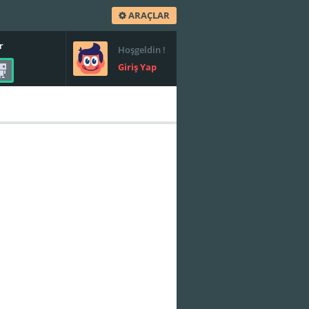
ARAÇLAR
r
Hoşgeldin !
Giriş Yap