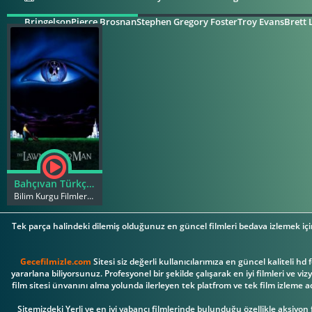
BringelsonPierce BrosnanStephen Gregory FosterTroy EvansBrett L
Bahçıvan Türkçe Dublaj 720P
Bilim Kurgu Filmleri, Korku Filmleri
Tek parça halindeki dilemiş olduğunuz en güncel filmleri bedava izlemek içi
Gecefilmizle.com
Sitesi siz değerli kullanıcılarımıza en güncel kaliteli hd
yararlana biliyorsunuz. Profesyonel bir şekilde çalışarak en iyi filmleri ve v
film sitesi ünvanını alma yolunda ilerleyen tek platfrom ve tek film izleme a
Sitemizdeki Yerli ve en iyi yabancı filmlerinde bulunduğu özellikle aksiyon 