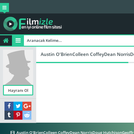
Austin O'BrienColleen CoffeyDean NorrisD
Hayranı Ol
Austin O'BrienColleen CoffeyDean NorrisDoug HutchisonGeoffr