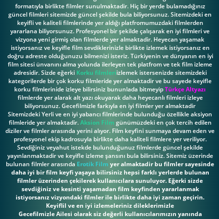
formatıyla birlikte filmler sunulmaktadir. Hiç bir yerde bulamadığınız
güncel filmleri sitemizde güncel şekilde bula biliyorsunuz. Sitemizdeki en
keyifli ve kaliteli filmlerinde yer aldığı platfromumuzdaki filmlerden
yararlana biliyorsunuz. Profesyonel bir şekilde çalışarak en iyi filmleri ve
vizyona yeni girmiş olan filmlerde yer almaktadir. Heyecan yaşamak
istiyorsanız ve keyifle film sevdiklerinizle birlikte izlemek istiyorsanız en
doğru adreste olduğunuzu bilmenizi isteriz. Türkiyenin ve dünyanın en iyi
film sitesi ünvanını alma yolunda ilerleyen tek platfrom ve tek film izleme
adresidir. Sizde eğerki
Korku filmleri
izlemek istersenizde sitemizdeki
kategorilerde bir çok korku filmleride yer almaktadir ve bu sayede keyifle
korku filmlerinide izleye bilirsiniz bununlada bitmeyip
Türkçe Altyazı
filmlerde yer alarak alt yazı okuyarak daha heyecanlı filmleri izleye
biliyorsunuz. Gecefilmizle farkıyla en iyi filmler yer almaktadir
Sitemizdeki Yerli ve en iyi yabancı filmlerinde bulunduğu özellikle aksiyon
filmleride yer almaktadir.
Aksion Film
günümüzdeki en çok tercih edilen
diziler ve filmler arasında yerini alıyor. Film keyfini sunmaya devam eden ve
profesyonel ekip kadrosuyla birlikte daha kaliteli filmlere yer veriliyor.
Sevdiğiniz veyahut istekde bulunduğunuz filmlerde güncel şekilde
yayınlanmaktadir ve keyifle izleme şansını bula bilirsiniz. Sitemiz üzerinde
bulunan filmler arasında
Erotik Film
yer almaktadir bu filmler sayesinde
daha iyi bir film keyfi yaşaya bilirsiniz hepsi farklı yerlerde bulunan
filmler üzerinden çekilerek kullanıcılara sunuluyor. Eğerki sizde
sevdiğiniz ve kesinti yaşamadan film keyfinden yararlanmak
istiyorsanız vizyondaki filmler ile birlikte daha iyi zaman geçirin.
Keyiflil ve en iyi izlemeleriniz dileklerimizle
Gecefilmizle Ailesi olarak siz değerli kullanıcılarımızın yanında