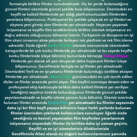
formatıyla birlikte filmler sunulmaktadir. Hiç bir yerde bulamadığınız
güncel filmleri sitemizde güncel şekilde bula biliyorsunuz. Sitemizdeki en
keyifli ve kaliteli filmlerinde yer aldığı platfromumuzdaki filmlerden
yararlana biliyorsunuz. Profesyonel bir şekilde çalışarak en iyi filmleri ve
vizyona yeni girmiş olan filmlerde yer almaktadir. Heyecan yaşamak
istiyorsanız ve keyifle film sevdiklerinizle birlikte izlemek istiyorsanız en
doğru adreste olduğunuzu bilmenizi isteriz. Türkiyenin ve dünyanın en iyi
film sitesi ünvanını alma yolunda ilerleyen tek platfrom ve tek film izleme
adresidir. Sizde eğerki
Korku filmleri
izlemek istersenizde sitemizdeki
kategorilerde bir çok korku filmleride yer almaktadir ve bu sayede keyifle
korku filmlerinide izleye bilirsiniz bununlada bitmeyip
Türkçe Altyazı
filmlerde yer alarak alt yazı okuyarak daha heyecanlı filmleri izleye
biliyorsunuz. Gecefilmizle farkıyla en iyi filmler yer almaktadir
Sitemizdeki Yerli ve en iyi yabancı filmlerinde bulunduğu özellikle aksiyon
filmleride yer almaktadir.
Aksion Film
günümüzdeki en çok tercih edilen
diziler ve filmler arasında yerini alıyor. Film keyfini sunmaya devam eden ve
profesyonel ekip kadrosuyla birlikte daha kaliteli filmlere yer veriliyor.
Sevdiğiniz veyahut istekde bulunduğunuz filmlerde güncel şekilde
yayınlanmaktadir ve keyifle izleme şansını bula bilirsiniz. Sitemiz üzerinde
bulunan filmler arasında
Erotik Film
yer almaktadir bu filmler sayesinde
daha iyi bir film keyfi yaşaya bilirsiniz hepsi farklı yerlerde bulunan
filmler üzerinden çekilerek kullanıcılara sunuluyor. Eğerki sizde
sevdiğiniz ve kesinti yaşamadan film keyfinden yararlanmak
istiyorsanız vizyondaki filmler ile birlikte daha iyi zaman geçirin.
Keyiflil ve en iyi izlemeleriniz dileklerimizle
Gecefilmizle Ailesi olarak siz değerli kullanıcılarımızın yanında